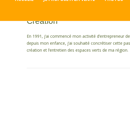
2017 PHOT
Création
2018 PHOT
En 1991, j’ai commencé mon activité d’entrepreneur de 
2019 PHOT
depuis mon enfance, j’ai souhaité concrétiser cette pass
création et l’entretien des espaces verts de ma région.
2020 PHOT
2021 PHOT
2022 PHOT
2023 PHOT
2024 PHOT