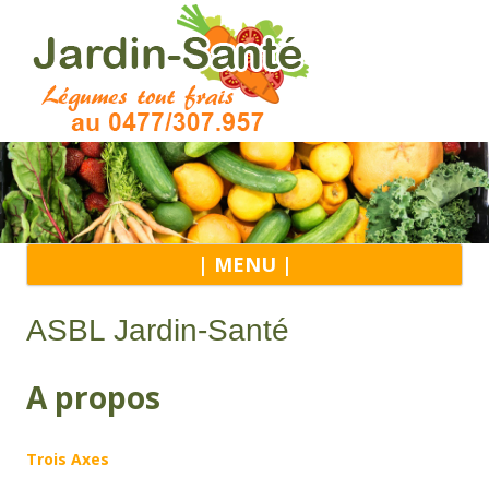
Alle
| MENU |
au
con
ASBL Jardin-Santé
A propos
Trois Axes