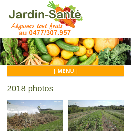
Alle
| MENU |
au
con
2018 photos